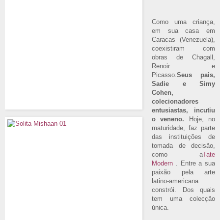
Como uma criança,
em sua casa em
Caracas (Venezuela),
coexistiram com
obras de Chagall,
Renoir e
Picasso.
Seus pais,
Sadie e Simy
Cohen,
colecionadores
entusiastas, incutiu
o veneno.
Hoje, no
maturidade, faz parte
das instituições de
tomada de decisão,
como a
Tate
Modern
. Entre a sua
paixão pela arte
latino-americana
constrói. Dos quais
tem uma colecção
única.