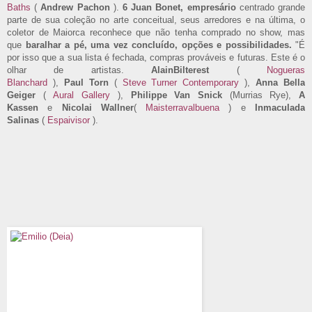
Baths
(
Andrew Pachon
).
6 Juan Bonet, empresário
centrado grande
parte de sua coleção no arte conceitual, seus arredores e na última, o
coletor de Maiorca reconhece que não tenha comprado no show, mas
que
baralhar a pé, uma vez concluído, opções e possibilidades.
"É
por isso que a sua lista é fechada, compras prováveis ​​e futuras. Este é o
olhar de artistas.
Alain
Bilterest
(
Nogueras
Blanchard
),
Paul
Torn
(
Steve Turner Contemporary
),
Anna Bella
Geiger
(
Aural Gallery
),
Philippe Van Snick
(Murrias Rye),
A
Kassen
e
Nicolai Wallner
(
Maisterravalbuena
) e
Inmaculada
Salinas
(
Espaivisor
).