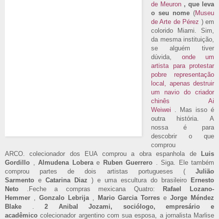
de Meuron
, que leva
o seu nome
(
Museu
de Arte de Pérez
) em
colorido Miami. Sim,
da mesma instituição,
se alguém tiver
dúvida,
onde um
artista para protestar
pobre representação
local, apenas destruir
um navio do criador
chinês Ai
Weiwei
. Mas isso é
outra história. A
nossa é para
descobrir o que
comprou
ARCO. colecionador dos EUA comprou a obra espanhola de
Luis
Gordillo
,
Almudena Lobera
e
Ruben Guerrero
. Siga. Ele também
comprou partes de dois artistas portugueses (
Julião
Sarmento
e
Catarina Diaz
) e uma escultura do brasileiro
Ernesto
Neto
.Feche a compras mexicana Quatro:
Rafael Lozano-
Hemmer
,
Gonzalo Lebrija
,
Mario Garcia Torres
e
Jorge Méndez
Blake
.
2 Anibal Jozami, sociólogo, empresário e
acadêmico
colecionador argentino com sua esposa, a jornalista Marlise