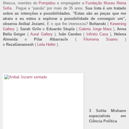
Ilhesca, membro do
Pompidou
e empregador a
Fundação Museu Reina
Sofia
. Pegue a "paixão" por mais de 35 anos.
Sua lista é um tratado
sobre as intenções e possibilidades.
"Estas são as peças que me
atraiu e eu estou a explorar a possibilidade de conseguir um",
observa Aníbal Jozami.
E o que lhe interessou?
Boltanski
(
Kewening
Gallery
),
Sarah Grilo
e
Eduardo Stupía
(
Galeria Jorge Mara
),
Anna
Bella Geiger
(
Aural Gallery
),
Iván Candeo
(
Infinito Casa
),
Helena
Almeida
e
Pilar
Albarracín
(
Filomena Soares
)
e
Reza
Ganamesh
(
Leila Heller
).
3 Solita Mishann
especialista em
Ciência Política