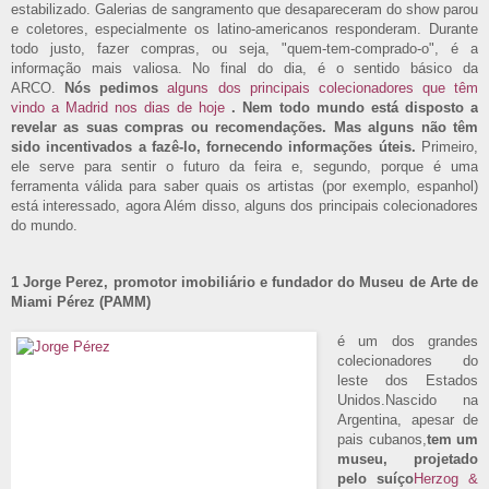
estabilizado. Galerias de sangramento que desapareceram do show parou
e coletores, especialmente os latino-americanos responderam. Durante
todo justo, fazer compras, ou seja, "quem-tem-comprado-o", é a
informação mais valiosa. No final do dia, é o sentido básico da
ARCO.
Nós pedimos
alguns dos principais colecionadores que têm
vindo a Madrid nos dias de hoje
.
Nem todo mundo está disposto a
revelar as suas compras ou recomendações.
Mas alguns não têm
sido incentivados a fazê-lo, fornecendo informações úteis.
Primeiro,
ele serve para sentir o futuro da feira e, segundo, porque é uma
ferramenta válida para saber quais os artistas (por exemplo, espanhol)
está interessado, agora Além disso, alguns dos principais colecionadores
do mundo.
1 Jorge Perez, promotor imobiliário e fundador do Museu de Arte de
Miami Pérez (PAMM)
é um dos grandes
colecionadores do
leste dos Estados
Unidos.Nascido na
Argentina, apesar de
pais cubanos,
tem um
museu, projetado
pelo suíço
Herzog &