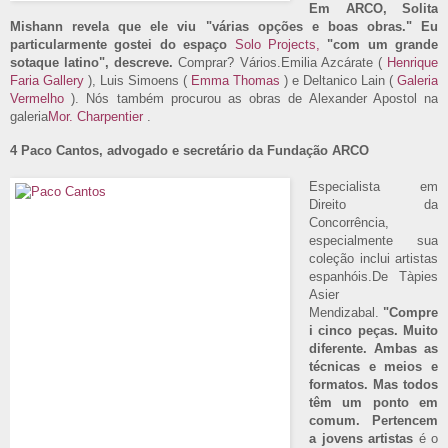
Em ARCO, Solita
Mishann revela que ele viu "várias opções e boas obras." Eu
particularmente gostei do espaço
Solo Projects,
"com um grande
sotaque latino", descreve.
Comprar? Vários.Emilia Azcárate (
Henrique
Faria Gallery
), Luis Simoens (
Emma Thomas
) e Deltanico Lain (
Galeria
Vermelho
). Nós também procurou as obras de Alexander Apostol na
galeria
Mor. Charpentier
.
4 Paco Cantos, advogado e secretário da Fundação ARCO
Especialista em
Direito da
Concorrência,
especialmente sua
coleção inclui artistas
espanhóis.De Tàpies
Asier
Mendizabal.
"Compre
i cinco peças.
Muito
diferente.
Ambas as
técnicas e meios e
formatos.
Mas todos
têm um ponto em
comum. Pertencem
a jovens artistas
é o