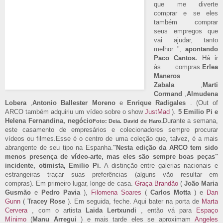
que me diverte
comprar e se eles
também comprar
seus empregos que
vai ajudar, tanto
melhor ",
apontando
Paco Cantos.
Há ir
às compras.
Erlea
Maneros
Zabala
,
Marti
Cormand
,
Almudena
Lobera
,
Antonio Ballester Moreno
e
Enrique Radigales
.
(Out of
ARCO também adquiriu um vídeo sobre o show
JustMad
).
5 Emilio Pi e
Helena Fernandina, negócio
Durante a semana,
Foto: Deia.
David de Haro.
este casamento de empresários e colecionadores sempre procurar
vídeos ou filmes.Esse é o centro de uma coleção que, talvez, é a mais
abrangente de seu tipo na Espanha.
"Nesta edição da ARCO tem sido
menos presença de vídeo-arte, mas eles são sempre boas peças"
incidente, otimista, Emilio Pi.
A distinção entre galerias nacionais e
estrangeiras traçar suas preferências (alguns vão resultar em
compras).
Em primeiro lugar, longe de casa.
Graça Brandão
(
João Maria
Gusmão
e
Pedro Pavia
),
Filomena Soares
(
Carlos Motta
) e
Dan
Gunn
(
Tracey
Rose
).
Em seguida, feche. Aqui bater na porta de
Marta
Cervera
, com o artista
Laida Lertxundi
, então vá para
Espaço
Mínimo
(
Manu Arregui
) e mais tarde eles se aproximam
Angeles