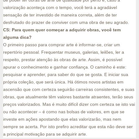
de poder ter obras de arte de qualidade por perto e, caso a
valorização aconteça com o tempo, você terá a agradável
sensação de ter investido de maneira correta, além de ter
desfrutado do prazer de conviver com uma obra de seu agrado.
CS: Para quem quer começar a adquirir obras, você tem
alguma dica?
O primeiro passo para comprar arte é informar-se, criar um
repertório pessoal. Frequentar museus, galerias, leilões, ler a
respeito, prestar atenção às obras de arte. Assim, é possível
apurar o conhecimento e ganhar confiança. O caminho é este:
pesquisar e aprender, para saber do que se gosta. E iniciar sua
própria coleção, que será única. Há ótimos novos artistas em
ascensão que com certeza seguirão carreiras consistentes, e suas
obras, que atualmente têm valores bastante atraentes, terão seus
preços valorizados. Mas é muito difícil dizer com certeza se isto vai
ou não acontecer – é como nas bolsas de valores, em que se
investe em ações apostando que elas valorizarão, mas nem
sempre se acerta. Por isto prefiro acreditar que esta não deve ser
a principal motivação para se adquirir arte.