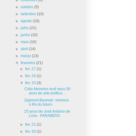
►
outubro
(5)
►
setembro
(10)
►
agosto
(16)
►
julho
(21)
►
junho
(10)
►
maio
(10)
►
abril
(14)
►
março
(13)
▼
fevereiro
(21)
►
fev. 27
(1)
►
fev. 24
(1)
▼
fev. 23
(3)
Cildo Meireles revê seus 50
anos de arte política ...
Zygmunt Bauman: vivemos
o fim do futuro
25 anos de José Antonio de
Lima - PARABÉNS.
►
fev. 21
(1)
►
fev. 20
(1)