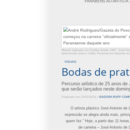
PARABÉNS AO ARTISTA 
Mineiro radicado em Curitiba desde 1987, José An
selecionado para o Salão Paranaense daquele an
VISUAIS
Bodas de prat
Percurso artístico de 25 anos de
que serão lançados neste doming
Publicado em 23/02/2014
|
ISADORA RUPP COMP
O artista plástico José Antonio de 
expressão se alegra ainda mais, princi
quem fez.” Hoje, a partir das 11 hora
de carreira – José Antonio de