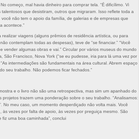
No começo, mal havia dinheiro para comprar tela. “É dificílimo. Vi
s talentosos que desistiram, outros que migraram. Isso reflete toda a
Se você não tem o apoio da família, de galerias e de empresas que
da acontece.”
 realizar viagens (alguns prêmios de residência artística, ou para
 não contemplam todas as despesas), teve de “se financiar.” “Você
e vender algumas obras e vai.” Circular por vários museus do mundo
lona, São Francisco, Nova York (“se eu pudesse, iria para lá uma vez por
. “As intermediações são fundamentais na área cultural. Abrem espaço
 do seu trabalho. Não podemos ficar fechados.”
 mostra e o livro não são uma retrospectiva, mas sim um apanhado do
 os projetos trazem uma ponderação sobre o seu trabalho. “Analisamos:
lo?’. No meu caso, um momento desperdiçado não volta mais. Você
 às vezes por falta de apoio, às vezes por preguiça mesmo. São
 fiz uma boa caminhada”, conclui