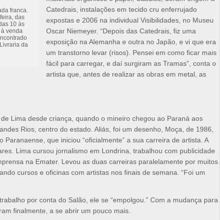
Catedrais, instalações em tecido cru enferrujado
ada franca.
feira, das
expostas e 2006 na individual Visibilidades, no Museu
das 10 às
Oscar Niemeyer. “Depois das Catedrais, fiz uma
á à venda
encontrado
exposição na Alemanha e outra no Japão, e vi que era
Livraria da
um transtorno levar (risos). Pensei em como ficar mais
fácil para carregar, e daí surgiram as Tramas”, conta o
artista que, antes de realizar as obras em metal, as
de Lima desde criança, quando o mineiro chegou ao Paraná aos
andes Rios, centro do estado. Aliás, foi um desenho, Moça, de 1986,
o Paranaense, que iniciou “oficialmente” a sua carreira de artista. A
res. Lima cursou jornalismo em Londrina, trabalhou com publicidade
prensa na Emater. Levou as duas carreiras paralelamente por muitos
zando cursos e oficinas com artistas nos finais de semana. “Foi um
u trabalho por conta do Salão, ele se “empolgou.” Com a mudança para
ram finalmente, a se abrir um pouco mais.