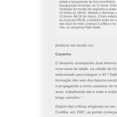
artista e lançamento do livro homônimo.
Inauguração domingo, às 11 horas. Entr
Visitação da mostra de segunda a sexta-
10 horas às 19h30. Sábado e domingo, 
13 horas. Até 30 de março. O livro estar
no local por R$ 80, e também pode ser 
nas lojas da rede Livrarias Curitiba e na 
Vila, no shopping Pátio Batel.
produziu em tecido cru.
Caminho
O desenho acompanha José Antonio 
nove anos de idade, na cidade de Gr
selecionado para integrar o 43.º Salã
formação não veio dos bancos escola
e propaganda e como assessor de im
anos, trabalhando dia e noite e reali
longo caminho.”
Depois das críticas elogiosas ao se
Curitiba, em 1987, as portas começa