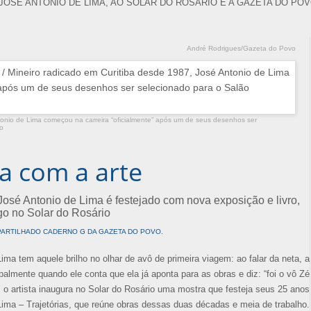
JOSÉ ANTONIO DE LIMA, AO SOLAR DO ROSÁRIO E A GAZETA DO POV
André Rodrigues/Gazeta do Povo
tonio de Lima começou na carreira “oficialmente” após um de seus desenhos ser
o
a com a arte
 José Antonio de Lima é festejado com nova exposição e livro,
o no Solar do Rosário
ARTILHADO CADERNO G DA GAZETA DO POVO.
Lima tem aquele brilho no olhar de avô de primeira viagem: ao falar da neta, a
palmente quando ele conta que ela já aponta para as obras e diz: “foi o vô Zé
s, o artista inaugura no Solar do Rosário uma mostra que festeja seus 25 anos
 Lima – Trajetórias, que reúne obras dessas duas décadas e meia de trabalho.