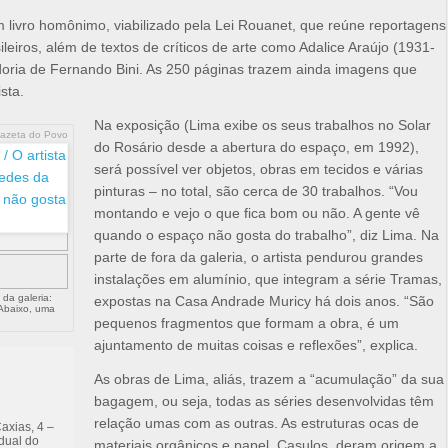
livro homônimo, viabilizado pela Lei Rouanet, que reúne reportagens
leiros, além de textos de críticos de arte como Adalice Araújo (1931-
oria de Fernando Bini. As 250 páginas trazem ainda imagens que
sta.
Na exposição (Lima exibe os seus trabalhos no Solar
azeta do Povo
do Rosário desde a abertura do espaço, em 1992),
será possível ver objetos, obras em tecidos e várias
pinturas – no total, são cerca de 30 trabalhos. “Vou
montando e vejo o que fica bom ou não. A gente vê
quando o espaço não gosta do trabalho”, diz Lima. Na
parte de fora da galeria, o artista pendurou grandes
instalações em alumínio, que integram a série Tramas,
 da galeria:
expostas na Casa Andrade Muricy há dois anos. “São
Abaixo, uma
pequenos fragmentos que formam a obra, é um
ajuntamento de muitas coisas e reflexões”, explica.
As obras de Lima, aliás, trazem a “acumulação” da sua
bagagem, ou seja, todas as séries desenvolvidas têm
relação umas com as outras. As estruturas ocas de
axias, 4 –
dual do
materiais orgânicos e papel, Casulos, deram origem a