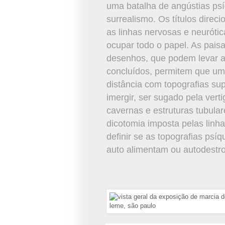
uma batalha de angústias ps
surrealismo. Os títulos direc
as linhas nervosas e neurót
ocupar todo o papel. As pai
desenhos, que podem levar 
concluídos, permitem que um 
distância com topografias sup
imergir, ser sugado pela ver
cavernas e estruturas tubul
dicotomia imposta pelas linh
definir se as topografias psíq
auto alimentam ou autodestr