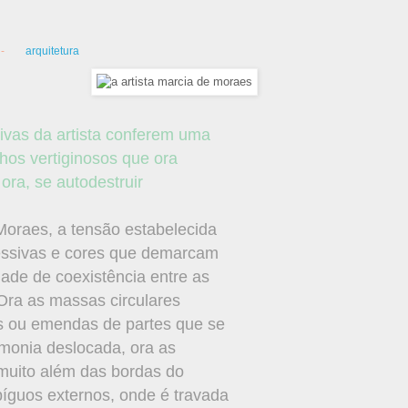
 -
arquitetura
sivas da artista conferem uma
os vertiginosos que ora
ora, se autodestruir
oraes, a tensão estabelecida
sessivas e cores que demarcam
dade de coexistência entre as
Ora as massas circulares
os ou emendas de partes que se
onia deslocada, ora as
muito além das bordas do
íguos externos, onde é travada