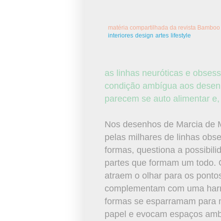
matéria compartilhada da revista Bamboo
interiores
design
artes
lifestyle
as linhas neuróticas e obses
condição ambígua aos desenh
parecem se auto alimentar e, 
Nos desenhos de Marcia de M
pelas milhares de linhas ob
formas, questiona a possibili
partes que formam um todo. 
atraem o olhar para os pont
complementam com uma harm
formas se esparramam para 
papel e evocam espaços amb