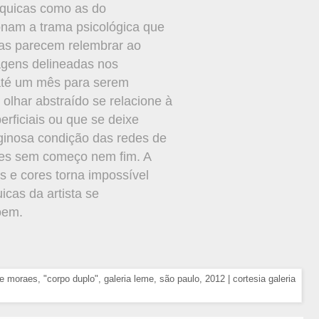
íquicas como as do
ionam a trama psicológica que
icas parecem relembrar ao
sagens delineadas nos
até um mês para serem
olhar abstraído se relacione à
erficiais ou que se deixe
tiginosa condição das redes de
ares sem começo nem fim. A
as e cores torna impossível
uicas da artista se
oem.