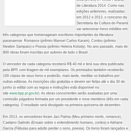
de Literatura 2014. Como nas
edições anteriores, realizadas
em 2012 e 2013, o concurso da
Secretaria da Cultura do Paraná
vai selecionar livros inéditos em
três categorias que homenageiam escritores importantes da literatura
paranaense: Romance (prêmio Manoel Carlos Karam), Contos (prêmio
Newton Sampaio) e Poesia (prêmio Helena Kolody). No ano passado, mais de
800 obras foram inscritas por autores de todo o Brasil.
O vencedor de cada categoria receberá R$ 40 mil e terá sua obra publicada
pela BPP, com tiragem de mil exemplares. Os premiados também receberão
100 cópias de seus livros e poderão, mais tarde, reeditar os trabalhos por
outras editoras. As inscrições são gratuitas e devem ser feitas até o dia 30 de
junho (o edital com as regras e instruções está disponível no
site
www.bpp.pr.gov.br
). As obras concorrentes serão avaliadas por uma
comissão julgadora formada por um presidente e nove membros (três em cada
categoria). O resultado será divulgado na primeira quinzena de dezembro.
Em 2013, os vencedores foram Jaci Palma (Meu primeiro morto, romance),
Caetano Galindo (Ensaio sobre o entendimento humano, contos) e Adriane
Garcia (Fábulas para adulto perder o sono, poesia). Os livros foram lançados e