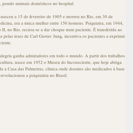
s, pondo animais domésticos no hospital.
 nasceu a 15 de fevereiro de 1905 e morreu no Rio, em 30 de
icina, era a única mulher entre 156 homens. Psiquiatra, em 1944,
 II, no Rio, recusa-se a dar choque num paciente. É transferida ao
a pelas teses de Carl Gustav Jung, incentiva os pacientes a exprimir
iente.
 alegria ganha admiradores em todo o mundo. A partir dos trabalhos
scultura, nasce em 1952 o Museu do Inconsciente, que hoje abriga
a a Casa das Palmeiras, clínica onde doentes são medicados à base
 revolucionou a psiquiatria no Brasil.