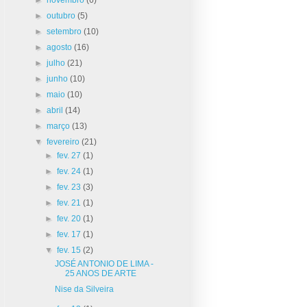
►
outubro
(5)
►
setembro
(10)
►
agosto
(16)
►
julho
(21)
►
junho
(10)
►
maio
(10)
►
abril
(14)
►
março
(13)
▼
fevereiro
(21)
►
fev. 27
(1)
►
fev. 24
(1)
►
fev. 23
(3)
►
fev. 21
(1)
►
fev. 20
(1)
►
fev. 17
(1)
▼
fev. 15
(2)
JOSÉ ANTONIO DE LIMA -
25 ANOS DE ARTE
Nise da Silveira