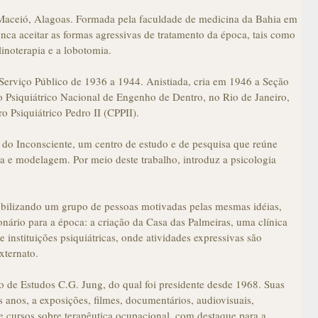
Maceió, Alagoas. Formada pela faculdade de medicina da Bahia em
nca aceitar as formas agressivas de tratamento da época, tais como
linoterapia e a lobotomia.
Serviço Público de 1936 a 1944. Anistiada, cria em 1946 a Seção
 Psiquiátrico Nacional de Engenho de Dentro, no Rio de Janeiro,
 Psiquiátrico Pedro II (CPPII).
o Inconsciente, um centro de estudo e de pesquisa que reúne
ra e modelagem. Por meio deste trabalho, introduz a psicologia
bilizando um grupo de pessoas motivadas pelas mesmas idéias,
onário para a época: a criação da Casa das Palmeiras, uma clínica
 instituições psiquiátricas, onde atividades expressivas são
xternato.
 de Estudos C.G. Jung, do qual foi presidente desde 1968. Suas
 anos, a exposições, filmes, documentários, audiovisuais,
e cursos sobre terapêutica ocupacional, com destaque para a