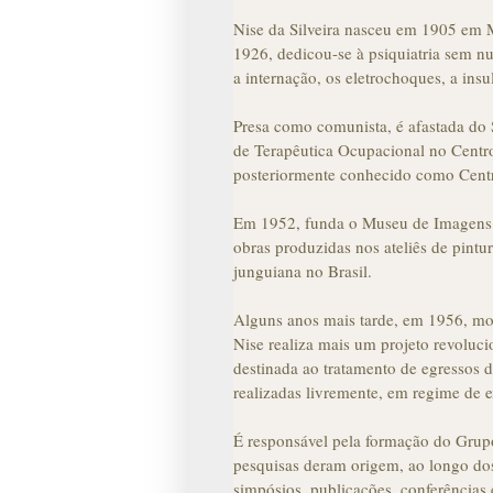
Nise da Silveira nasceu em 1905 em 
1926, dedicou-se à psiquiatria sem nu
a internação, os eletrochoques, a insu
Presa como comunista, é afastada do 
de Terapêutica Ocupacional no Centro
posteriormente conhecido como Centro
Em 1952, funda o Museu de Imagens d
obras produzidas nos ateliês de pintu
junguiana no Brasil.
Alguns anos mais tarde, em 1956, mo
Nise realiza mais um projeto revoluci
destinada ao tratamento de egressos de
realizadas livremente, em regime de e
É responsável pela formação do Grupo
pesquisas deram origem, ao longo dos
simpósios, publicações, conferências 