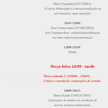
Marco Pasqualini (UFU/CBHA)
A Galeria Whitechapel e a internacionalização da
arte brasileira: duas exposições
11h45-12h00:
Nara Cristina Santos (UFSM/CBHA)
Arte Contemporânea: exibição/disponibilização
em redes colaborativas/telemáticas
12h00-12h30:
Debate
Terça-feira 24/09 - tarde
Mesa-redonda 3
| (14h00 – 15h45)
Crítica e curadoria: construções de sentido
14h00-14h15:
Bianca Knaak (UFRGS/CBHA)
Construções de sentidos em curadorias de
acervos artísticos institucionais