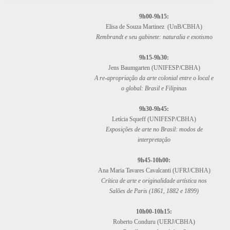
9h00-9h15:
Elisa de Souza Martinez (UnB/CBHA)
Rembrandt e seu gabinete: naturalia e exotismo
9h15-9h30:
Jens Baumgarten (UNIFESP/CBHA)
A re-apropriação da arte colonial entre o local e
o global: Brasil e Filipinas
9h30-9h45:
Letícia Squeff (UNIFESP/CBHA)
Exposições de arte no Brasil: modos de
interpretação
9h45-10h00:
Ana Maria Tavares Cavalcanti (UFRJ/CBHA)
Crítica de arte e originalidade artística nos
Salões de Paris (1861, 1882 e 1899)
10h00-10h15:
Roberto Conduru (UERJ/CBHA)