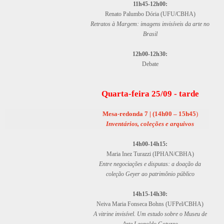
11h45-12h00:
Renato Palumbo Dória (UFU/CBHA)
Retratos à Margem: imagens invisíveis da arte no
Brasil
12h00-12h30:
Debate
Quarta-feira 25/09 - tarde
Mesa-redonda 7
|
(14h00 – 15h45
)
Inventários, coleções e arquivos
14h00-14h15:
Maria Inez Turazzi (IPHAN/CBHA)
Entre negociações e disputas: a doação da
coleção Geyer ao patrimônio público
14h15-14h30:
Neiva Maria Fonseca Bohns (UFPel/CBHA)
A vitrine invisível. Um estudo sobre o Museu de