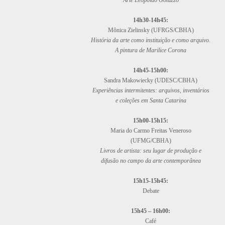
Arte Leopoldo Gotuzzo
14h30-14h45:
Mônica Zielinsky (UFRGS/CBHA)
História da arte como instituição e como arquivo.
A pintura de Marilice Corona
14h45-15h00:
Sandra Makowiecky (UDESC/CBHA)
Experiências intermitentes: arquivos, inventários
e coleções em Santa Catarina
15h00-15h15:
Maria do Carmo Freitas Veneroso
(UFMG/CBHA)
Livros de artista: seu lugar de produção e
difusão no campo da arte contemporânea
15h15-15h45:
Debate
15h45 – 16h00:
Café