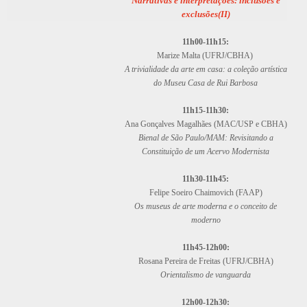
Narrativas e interpretações: inclusões e
exclusões(II)
11h00-11h15:
Marize Malta (UFRJ/CBHA)
A trivialidade da arte em casa: a coleção artística
do Museu Casa de Rui Barbosa
11h15-11h30:
Ana Gonçalves Magalhães (MAC/USP e CBHA)
Bienal de São Paulo/MAM: Revisitando a
Constituição de um Acervo Modernista
11h30-11h45:
Felipe Soeiro Chaimovich (FAAP)
Os museus de arte moderna e o conceito de
moderno
11h45-12h00:
Rosana Pereira de Freitas (UFRJ/CBHA)
Orientalismo de vanguarda
12h00-12h30: