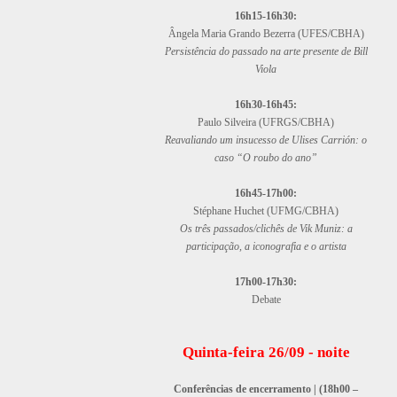
16h15-16h30:
Ângela Maria Grando Bezerra (UFES/CBHA)
Persistência do passado na arte presente de Bill
Viola
16h30-16h45:
Paulo Silveira (UFRGS/CBHA)
Reavaliando um insucesso de Ulises Carrión: o
caso “O roubo do ano”
16h45-17h00:
Stéphane Huchet (UFMG/CBHA)
Os três passados/clichês de Vik Muniz: a
participação, a iconografia e o artista
17h00-17h30:
Debate
Quinta-feira 26/09 - noite
Conferências de encerramento | (
18h00 –