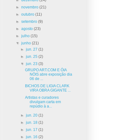
►
novembro
(21)
►
outubro
(11)
►
setembro
(9)
►
agosto
(23)
►
julho
(15)
▼
junho
(21)
►
jun. 27
(1)
►
jun. 25
(2)
▼
jun. 23
(3)
GRUPO ART.COM E ÓIA
NÓIS abre exposição dia
06 de ...
BICHOS DE LIGIA CLARK
VIRA OBRA GIGANTE ...
Artistas e curadores
divulgam carta em
repúdio à a...
►
jun. 20
(1)
►
jun. 18
(1)
►
jun. 17
(1)
►
jun. 16
(2)