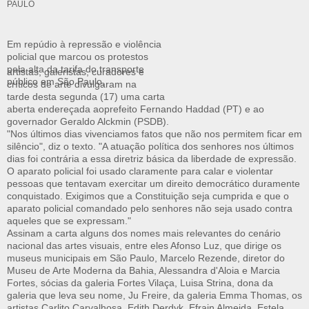
PAULO
Em repúdio à repressão e violência
policial que marcou os protestos
pela alta da tarifa do transporte
artistas, galeristas, curadores e
público em São Paulo,
críticos de arte divulgaram na
tarde desta segunda (17) uma carta
aberta endereçada aoprefeito Fernando Haddad (PT) e ao
governador Geraldo Alckmin (PSDB).
"Nos últimos dias vivenciamos fatos que não nos permitem ficar em
silêncio", diz o texto. "A atuação política dos senhores nos últimos
dias foi contrária a essa diretriz básica da liberdade de expressão.
O aparato policial foi usado claramente para calar e violentar
pessoas que tentavam exercitar um direito democrático duramente
conquistado. Exigimos que a Constituição seja cumprida e que o
aparato policial comandado pelo senhores não seja usado contra
aqueles que se expressam."
Assinam a carta alguns dos nomes mais relevantes do cenário
nacional das artes visuais, entre eles Afonso Luz, que dirige os
museus municipais em São Paulo, Marcelo Rezende, diretor do
Museu de Arte Moderna da Bahia, Alessandra d'Aloia e Marcia
Fortes, sócias da galeria Fortes Vilaça, Luisa Strina, dona da
galeria que leva seu nome, Ju Freire, da galeria Emma Thomas, os
artistas Carlito Carvalhosa, Edith Derdyk, Efrain Almeida, Estela