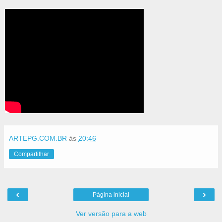
ARTEPG.COM.BR
às
20:46
Compartilhar
‹
›
Página inicial
Ver versão para a web