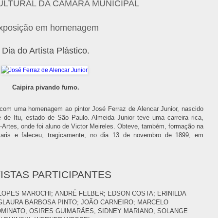
ULTURAL DA CÂMARA MUNICIPAL
xposição em homenagem
Dia do Artista Plástico.
Caipira pivando fumo.
do com uma homenagem ao pintor José Ferraz de Alencar Junior, nascido
 de Itu, estado de São Paulo. Almeida Junior teve uma carreira rica,
-Artes, onde foi aluno de Victor Meireles. Obteve, também, formação na
Paris e faleceu, tragicamente, no dia 13 de novembro de 1899, em
ISTAS PARTICIPANTES
 LOPES MAROCHI;
ANDRÉ FELBER;
EDSON COSTA;
ERINILDA
GLAURA BARBOSA PINTO;
JOÃO CARNEIRO;
MARCELO
OMINATO;
OSIRES GUIMARÃES;
SIDNEY MARIANO;
SOLANGE