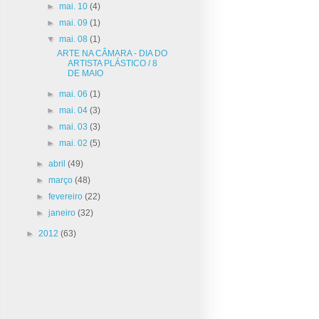
►
mai. 10
(4)
►
mai. 09
(1)
▼
mai. 08
(1)
ARTE NA CÂMARA - DIA DO
ARTISTA PLÁSTICO / 8
DE MAIO
►
mai. 06
(1)
►
mai. 04
(3)
►
mai. 03
(3)
►
mai. 02
(5)
►
abril
(49)
►
março
(48)
►
fevereiro
(22)
►
janeiro
(32)
►
2012
(63)