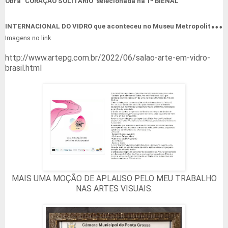
Obra "CORAÇÃO SOLITÁRIO' selecionada na 1ª BIENAL
INTERNACIONAL DO VIDRO que aconteceu no Museu Metropolitano
Imagens no link
de Curitiba.
http://www.artepg.com.br/2022/06/salao-arte-em-vidro-
brasil.html
0:02
/
0:44
MAIS UMA MOÇÃO DE APLAUSO PELO MEU TRABALHO
NAS ARTES VISUAIS.