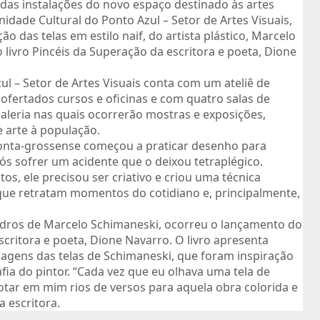
as instalações do novo espaço destinado às artes 
idade Cultural do Ponto Azul – Setor de Artes Visuais, 
o das telas em estilo naif, do artista plástico, Marcelo 
livro Pincéis da Superação da escritora e poeta, Dione 
l – Setor de Artes Visuais conta com um ateliê de 
ofertados cursos e oficinas e com quatro salas de 
leria nas quais ocorrerão mostras e exposições, 
 arte à população.
onta-grossense começou a praticar desenho para 
ós sofrer um acidente que o deixou tetraplégico. 
s, ele precisou ser criativo e criou uma técnica 
 que retratam momentos do cotidiano e, principalmente, 
dros de Marcelo Schimaneski, ocorreu o lançamento do 
scritora e poeta, Dione Navarro. O livro apresenta 
ens das telas de Schimaneski, que foram inspiração 
fia do pintor. “Cada vez que eu olhava uma tela de 
tar em mim rios de versos para aquela obra colorida e 
a escritora.