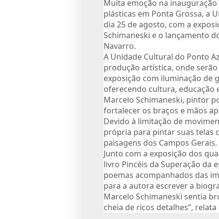
Muita emoção na inauguração d
plásticas em Ponta Grossa, a Un
dia 25 de agosto, com a exposiçã
Schimaneski e o lançamento do 
Navarro. 
A Unidade Cultural do Ponto Azu
produção artística, onde serão 
exposição com iluminação de ga
oferecendo cultura, educação e
Marcelo Schimaneski, pintor p
fortalecer os braços e mãos ap
Devido à limitação de movimento
própria para pintar suas telas
paisagens dos Campos Gerais.
Junto com a exposição dos qua
livro Pincéis da Superação da e
poemas acompanhados das imag
para a autora escrever a biogra
Marcelo Schimaneski sentia bro
cheia de ricos detalhes”, relata 