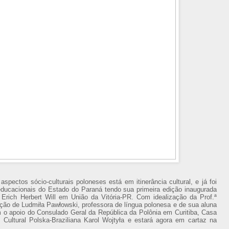
spectos sócio-culturais poloneses está em itinerância cultural, e já foi
e educacionais do Estado do Paraná tendo sua primeira edição inaugurada
Erich Herbert Will em União da Vitória-PR. Com idealização da Prof.ª
ão de Ludmiła Pawłowski, professora de língua polonesa e de sua aluna
em o apoio do Consulado Geral da República da Polônia em Curitiba, Casa
 Cultural Polska-Braziliana Karol Wojtyła e estará agora em cartaz na