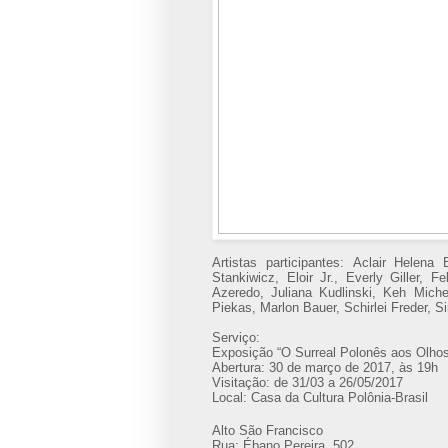
Artistas participantes: Aclair Helena
Stankiwicz, Eloir Jr., Everly Giller, F
Azeredo, Juliana Kudlinski, Keh Michel
Piekas, Marlon Bauer, Schirlei Freder, S
Serviço:
Exposição “O Surreal Polonês aos Olhos
Abertura: 30 de março de 2017, às 19h
Visitação: de 31/03 a 26/05/2017
Local: Casa da Cultura Polônia-Brasil
Alto São Francisco
Rua: Ébano Pereira, 502