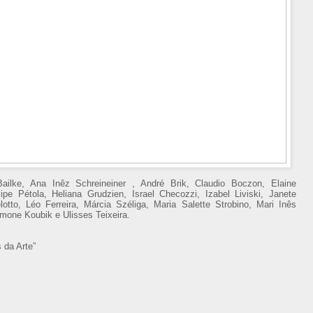
 Bailke, Ana Inêz Schreineiner , André Brik, Claudio Boczon, Elaine
elipe Pétola, Heliana Grudzien, Israel Checozzi, Izabel Liviski, Janete
otto, Léo Ferreira, Márcia Széliga, Maria Salette Strobino, Mari Inês
imone Koubik e Ulisses Teixeira.
 da Arte”