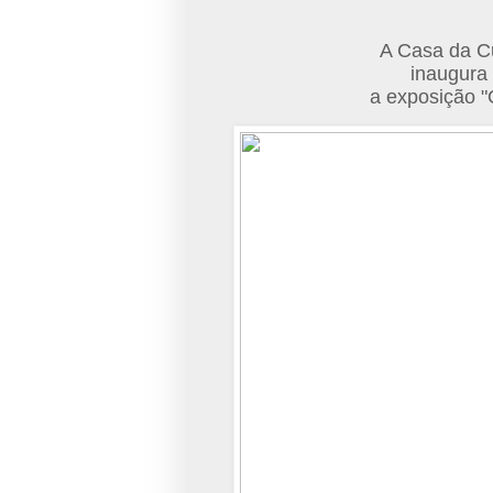
A Casa da Cu
inaugura 
a exposição "