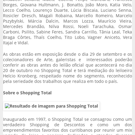
Borges, Giovana Hultmann, J. Bonatto, João Moro, Katia Velo,
Lecco Coelho, Lourenço Duarte, Lúcia Biscaia, Luciano Senna,
Rosicler Dresch, Magali Robaina, Marcello Romeiro, Marcelo
Pszybylski, Márcia Dalcin, Marcos Lozza, Maurício Vieira,
Mercedes Brandão, Nilva Rossi, Noeli Tarachuka, Osmar
Carboni, Psilito, Sabine Feres, Sandra Carrillo, Tânia Leal, Teka
Braga Côrtes, Thaís Coelho, Tito Lobo, Vagner Aniceto, Vera
Itajaí e Vidal.
As obras estão em exposição desde o dia 29 de setembro e os
colecionadores de Arte, galeristas e interessados poderão
conferir as obras antes do leilão oficial que acontecerá no dia
20 de outubro no Shopping Total e terá mediação do leiloeiro
Helcio Kronberg, respeitado nome do segmento, reconhecido
pela seriedade dos trabalhos que realiza em todo o país.
Sobre o Shopping Total
Inaugurado em 1997, o Shopping Total se consagrou como um
verdadeiro Shopping de Descontos e como um dos
empreendimentos favoritos dos curitibanos por reunir um mix