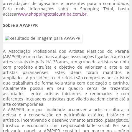
arrecadações de agasalhos e presentes para a comunidade.
Para mais informações sobre o Shopping Total, basta
acessar
www.shoppingtotalcuritiba.com.br
.
Sobre a APAP/PR
A Associação Profissional dos Artistas Plásticos do Paraná
(AP
AP
/PR) é uma das mais antigas associações ligadas à área de
artes visuais do país. Há 33 anos, um grupo de artistas se uniu
com propósito altruísta e objetivo de valorizar a arte e os
artistas paranaenses. Estes ideais foram mantidos e
ampliados. A presidência e diretoria são compostas por artistas
que trabalham de forma voluntária com dedicação e carinho.
Atualmente possui em seu quadro cerca de trezentos
associados entre artistas iniciantes e renomados e com
diferentes linguagens artísticas que vão do academicismo até a
arte contemporânea.
A AP
AP
/PR tem por finalidade promover a arte, a cultura, a
defesa e a conservação do patrimônio estético, histórico e
artístico, incentivando o desenvolvimento artístico, paisagístico,
turístico e econômico com responsabilidade social. Por seu
relevante papel, a AP
AP
/PR constitui um marco no cenário