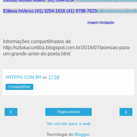
Instituto Montes Ribeiro (41) 3044-0234
institutomontesribeiro@montesrib
Editora InVerso (41) 3254-1616 (41) 9798-7623
editorainverso@edit
Imagem: Divulgação
Informações compartilhadas de
http://sztukacuritiba.blogspot.com.br/2016/07/poesias-para-
um-grande-amor-do-poeta.html
ARTEPG.COM.BR
às
17:58
Compartilhar
‹
›
Página inicial
Ver versão para a web
Tecnologia do
Blogger
.