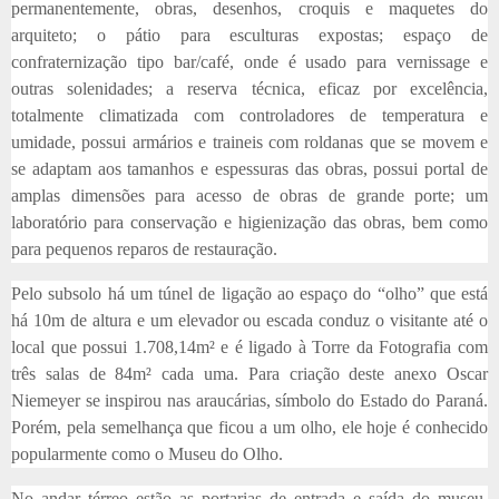
permanentemente, obras, desenhos, croquis e maquetes do
arquiteto; o pátio para esculturas expostas; espaço de
confraternização tipo bar/café, onde é usado para vernissage e
outras solenidades; a reserva técnica, eficaz por excelência,
totalmente climatizada com controladores de temperatura e
umidade, possui armários e traineis com roldanas que se movem e
se adaptam aos tamanhos e espessuras das obras, possui portal de
amplas dimensões para acesso de obras de grande porte; um
laboratório para conservação e higienização das obras, bem como
para pequenos reparos de restauração.
Pelo subsolo há um túnel de ligação ao espaço do “olho” que está
há 10m de altura e um elevador ou escada conduz o visitante até o
local que possui 1.708,14m² e é ligado à Torre da Fotografia com
três salas de 84m² cada uma. Para criação deste anexo Oscar
Niemeyer se inspirou nas araucárias, símbolo do Estado do Paraná.
Porém, pela semelhança que ficou a um olho, ele hoje é conhecido
popularmente como o Museu do Olho.
No andar térreo estão as portarias de entrada e saída do museu.