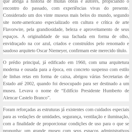
que abriga a história de muitas obras e autores, propiciando o
encontro do passado, com experiências vivas do presente.
Considerado um dos vinte museus mais belos do mundo, segundo
site norte-americano especializado em cultura e crítica de arte
Flavorwire, pela grandiosidade, beleza e aproveitamento de seus
espaços. A originalidade de sua fachada em forma de olho,
envidraçado na cor azul, criados e construídos pelo renomado e
saudoso arquiteto Oscar Niemeyer, confirmam este merecido título.
O prédio principal, já edificado em 1960, com uma arquitetura
moderna e ousada para a época, em concreto suspenso com estilo
de linhas retas em forma de caixa, abrigou várias Secretarias de
Estado até 2002, quando foi desocupado para ser destinado a um
museu. Levava o nome de “Edifício Presidente Humberto de
Alencar Castelo Branco”.
Foram reforçadas as estruturas já existentes com cuidados especiais
para as vedações de umidades, segurança, ventilação e iluminação,
com a finalidade de proporcionar condições de uso para o que se
propunha: um grande museu com seus espaços administrativos