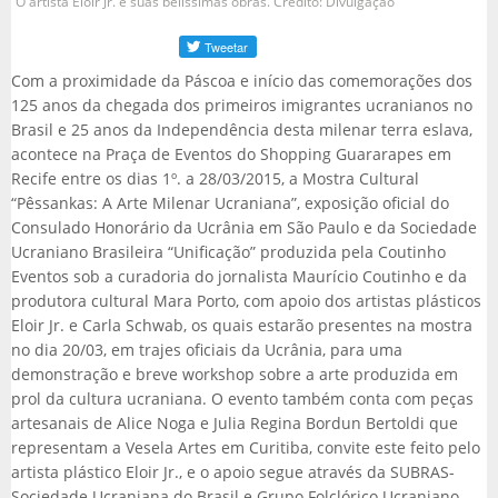
O artista Eloir Jr. e suas belíssimas obras. Crédito: Divulgação
Com a proximidade da Páscoa e início das comemorações dos
125 anos da chegada dos primeiros imigrantes ucranianos no
Brasil e 25 anos da Independência desta milenar terra eslava,
acontece na Praça de Eventos do Shopping Guararapes em
Recife entre os dias 1º. a 28/03/2015, a Mostra Cultural
“Pêssankas: A Arte Milenar Ucraniana”, exposição oficial do
Consulado Honorário da Ucrânia em São Paulo e da Sociedade
Ucraniano Brasileira “Unificação” produzida pela Coutinho
Eventos sob a curadoria do jornalista Maurício Coutinho e da
produtora cultural Mara Porto, com apoio dos artistas plásticos
Eloir Jr. e Carla Schwab, os quais estarão presentes na mostra
no dia 20/03, em trajes oficiais da Ucrânia, para uma
demonstração e breve workshop sobre a arte produzida em
prol da cultura ucraniana. O evento também conta com peças
artesanais de Alice Noga e Julia Regina Bordun Bertoldi que
representam a Vesela Artes em Curitiba, convite este feito pelo
artista plástico Eloir Jr., e o apoio segue através da SUBRAS-
Sociedade Ucraniana do Brasil e Grupo Folclórico Ucraniano