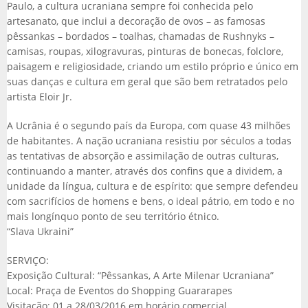
Paulo, a cultura ucraniana sempre foi conhecida pelo
artesanato, que inclui a decoração de ovos – as famosas
pêssankas – bordados – toalhas, chamadas de Rushnyks –
camisas, roupas, xilogravuras, pinturas de bonecas, folclore,
paisagem e religiosidade, criando um estilo próprio e único em
suas danças e cultura em geral que são bem retratados pelo
artista Eloir Jr.
A Ucrânia é o segundo país da Europa, com quase 43 milhões
de habitantes. A nação ucraniana resistiu por séculos a todas
as tentativas de absorção e assimilação de outras culturas,
continuando a manter, através dos confins que a dividem, a
unidade da língua, cultura e de espírito: que sempre defendeu
com sacrifícios de homens e bens, o ideal pátrio, em todo e no
mais longínquo ponto de seu território étnico.
“Slava Ukraini”
SERVIÇO:
Exposição Cultural: “Pêssankas, A Arte Milenar Ucraniana”
Local: Praça de Eventos do Shopping Guararapes
Visitação: 01 a 28/03/2016 em horário comercial