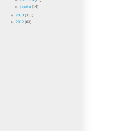
►
janeiro
(14)
►
2013
(311)
►
2012
(63)