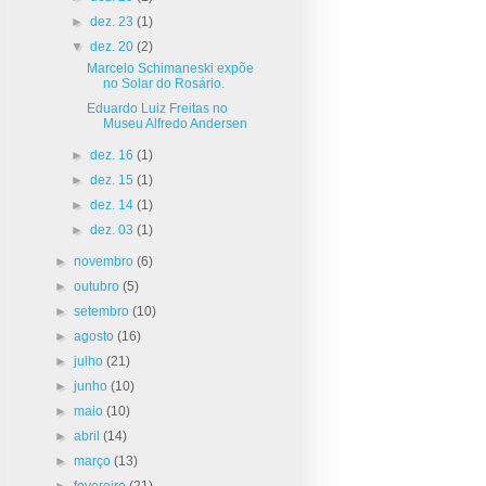
►
dez. 23
(1)
▼
dez. 20
(2)
Marcelo Schimaneski expõe
no Solar do Rosário.
Eduardo Luiz Freitas no
Museu Alfredo Andersen
►
dez. 16
(1)
►
dez. 15
(1)
►
dez. 14
(1)
►
dez. 03
(1)
►
novembro
(6)
►
outubro
(5)
►
setembro
(10)
►
agosto
(16)
►
julho
(21)
►
junho
(10)
►
maio
(10)
►
abril
(14)
►
março
(13)
►
fevereiro
(21)