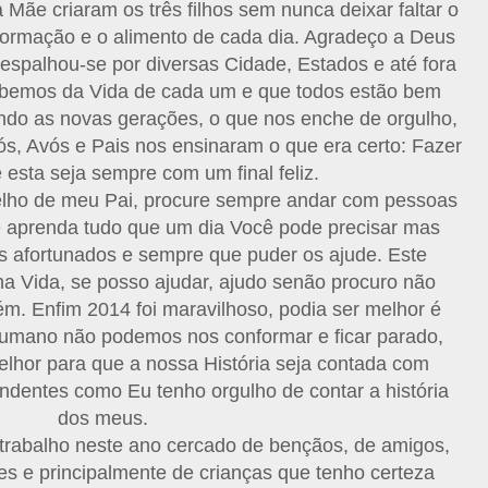
Mãe criaram os três filhos sem nunca deixar faltar o
formação e o alimento de cada dia. Agradeço a Deus
, espalhou-se por diversas Cidade, Estados e até fora
bemos da Vida de cada um e que todos estão bem
do as novas gerações, o que nos enche de orgulho,
s, Avós e Pais nos ensinaram o que era certo: Fazer
e esta seja sempre com um final feliz.
lho de meu Pai, procure sempre andar com pessoas
 e aprenda tudo que um dia Você pode precisar mas
 afortunados e sempre que puder os ajude. Este
ha Vida, se posso ajudar, ajudo senão procuro não
ém. Enfim 2014 foi maravilhoso, podia ser melhor é
Humano não podemos nos conformar e ficar parado,
lhor para que a nossa História seja contada com
ndentes como Eu tenho orgulho de contar a história
dos meus.
trabalho neste ano cercado de bençãos, de amigos,
res e principalmente de crianças que tenho certeza