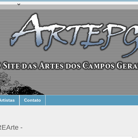
Artistas
Contato
EArte -