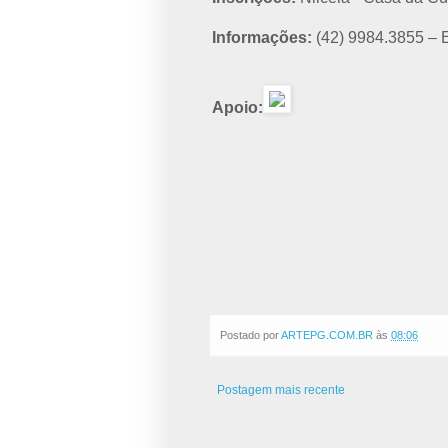
Informações:
(42) 9984.3855 – E
Apoio:
Postado por
ARTEPG.COM.BR
às
08:06
Postagem mais recente