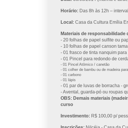
Horário:
Das 8h às 12h – interva
Local:
Casa da Cultura Emília E
Materiais de responsabilidade 
- 20 folhas de papel sulfite ou pa
- 10 folhas de papel canson tam
- 01 frasco de tinta nanquim par
- 01 Pincel para redondo de cer
- 01 Pincel Atômico / canetão
- 01 colher de bambu ou de madeira para
- 01 carbono
- 01 lápis
- 01 par de luvas de borracha - g
- Avental, guarda-pó ou roupas 
OBS: Demais materiais (madeira
curso
Investimento:
R$ 100,00 p/ pes
Inscrições:
Nilcéia
- Casa da Cu