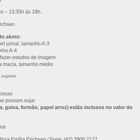
lo – 13:30h às 18h.
richsen
do aluno:
pel jornal, tamanho A-3
anho A-4
a fazer estudos de imagem
da macia, tamanho médio
 imprimir
rossas
que possam sujar
, goiva, formão, papel arroz) estão inclusos no valor do
soa
ltura Emília Erichsen / Fone: (42) 3906.2127