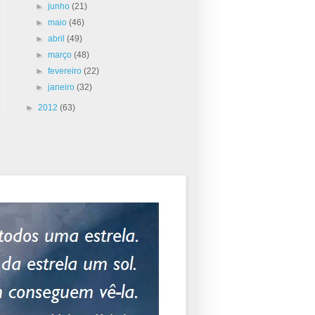
►
junho
(21)
►
maio
(46)
►
abril
(49)
►
março
(48)
►
fevereiro
(22)
►
janeiro
(32)
►
2012
(63)