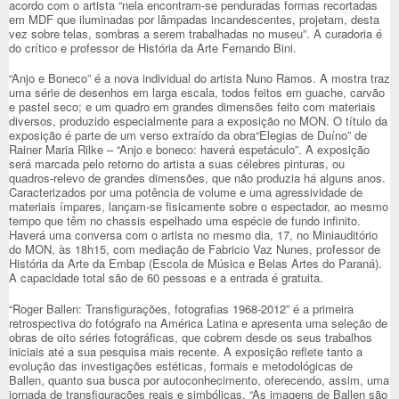
acordo com o artista “nela encontram-se penduradas formas recortadas
em MDF que iluminadas por lâmpadas incandescentes, projetam, desta
vez sobre telas, sombras a serem trabalhadas no museu”. A curadoria é
do crítico e professor de História da Arte Fernando Bini.
“Anjo e Boneco” é a nova individual do artista Nuno Ramos. A mostra traz
uma série de desenhos em larga escala, todos feitos em guache, carvão
e pastel seco; e um quadro em grandes dimensões feito com materiais
diversos, produzido especialmente para a exposição no MON. O título da
exposição é parte de um verso extraído da obra
“Elegias de Duíno” de
Rainer Maria Rilke – “Anjo e boneco: haverá espetáculo”. A exposição
será marcada pelo retorno do artista a suas célebres pinturas, ou
quadros-relevo de grandes dimensões, que não produzia há alguns anos.
Caracterizados por uma potência de volume e uma agressividade de
materiais ímpares, lançam-se fisicamente sobre o espectador, ao mesmo
tempo que têm no chassis espelhado uma espécie de fundo infinito.
Haverá uma conversa com o artista no mesmo dia, 17, no Miniauditório
do MON, às 18h15, com mediação de Fabricio Vaz Nunes, professor de
História da Arte da Embap (Escola de Música e Belas Artes do Paraná).
A capacidade total são de 60 pessoas e a entrada é gratuita.
“Roger Ballen: Transfigurações, fotografias 1968-2012” é a primeira
retrospectiva do fotógrafo na América Latina e apresenta uma seleção de
obras de oito séries fotográficas, que cobrem desde os seus trabalhos
iniciais até a sua pesquisa mais recente. A exposição reflete tanto a
evolução das investigações estéticas, formais e metodológicas de
Ballen, quanto sua busca por autoconhecimento, oferecendo, assim, uma
jornada de transfigurações reais e simbólicas. “As imagens de Ballen são