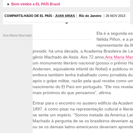
Bem-vindos a EL PAÍS Brasil
COMPARTILHADO DE EL PAÍS -
JUAN ARIAS
Río de Janeiro
26 NOV 2013
Ela é a segunda esc
Ana Maria Machado.
Nélida Piñon, e a p
representante da lit
presidir, há uma década, a Academia Brasileira de Le
gênio Machado de Assis. Aos 72 anos,
Ana Maria Ma
um monumento literário nacional (possui o prêmio Ha
Andersen, equivalente infantil do Nobel) e publicou m
embora também tenha trabalhado como jornalista dur
após o golpe militar, razão pela qual recebe como um
nascimento do El País em português. “Ele nos revel
mais próximos do que pensamos”, afirma.
Entrar para o encontro no austero edifício da Acade
1897, é como pisar na representação cultural e liter
se sente um império. “Somos metade da América Lat
Machado à pergunta de se os brasileiros deveriam a
ou se os demais latino-americanos deveriam aprende