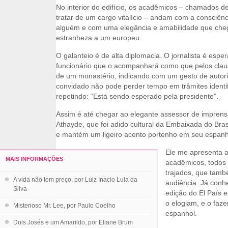
No interior do edifício, os acadêmicos – chamados de 
tratar de um cargo vitalício – andam com a consciên
alguém e com uma elegância e amabilidade que che
estranheza a um europeu.
O galanteio é de alta diplomacia. O jornalista é esp
funcionário que o acompanhará como que pelos claus
de um monastério, indicando com um gesto de autor
convidado não pode perder tempo em trâmites identifi
repetindo: “Está sendo esperado pela presidente”.
Assim é até chegar ao elegante assessor de imprens
Athayde, que foi adido cultural da Embaixada do Bra
e mantém um ligeiro acento portenho em seu espanho
Ele me apresenta a
MAIS INFORMAÇÕES
acadêmicos, todos
trajados, que tam
A vida não tem preço, por Luiz Inacio Lula da
audiência. Já conh
Silva
edição do El País 
o elogiam, e o faz
Misterioso Mr. Lee, por Paulo Coelho
espanhol.
Dois Josés e um Amarildo, por Eliane Brum