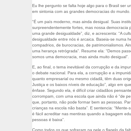
Eu lhe pergunto se falta hoje algo para o Brasil ser
em sintonia com as grandes democracias do mundo.
“É um país moderno, mas ainda desigual. Suas instit
surpreendentemente fortes, mas nossa democracia 
uma grande desigualdade”, diz, e acrescenta: “A cult
desigualdade entre nós é arcaica. Baseia-se numa h
compadrios, de burocracias, de patrimonialismos. Ai
uma herança retrógrada”. Resume ela: “Demos passo
somos uma democracia, mas ainda muito desigual”.
E, ao final, o tema inevitável da corrupção e da imp
o debate nacional. Para ela, a corrupção e a impunida
quanto empresarial ou mesmo cidadã, têm duas orige
Justiça e os baixos níveis de educação”, algo em qu
ênfase. Segundo ela, é difícil criar cidadãos pensant
corrompam, com uma escola que ainda não é “de perí
que, portanto, não pode formar bem as pessoas. Para
crianças na escola não basta”. E sentencia: “Mente-se
é fácil acreditar nas mentiras quando a bagagem ed
pessoas é baixa”.
Como todos os que sofreram na pele o flagelo da falt