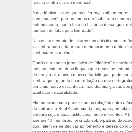
revolta contra ela, de denúncia”.
A acadêmica insiste que as diferenças são menores 
semelhanças”, porque temos um “substrato comum qu
entendimento, que é feito de histórias de sangue, do
também de lutas pela liberdade”.
Nesse cruzamento de leituras nos dois idiomas irm
vislumbra para o futuro um enriquecimento mútuo “a
conhecermos melhor”.
Qualifica a aposta jornalística de “didática” e considera
mesmo texto em duas línguas que quase se entendem”
de um jornal, e ainda mais se for bilíngue, pode ser 
lembra que, quando da introdução da nova ortografi
princípio houve estranheza, mas depois, graças aos jo
aceita com naturalidade.
Ela menciona com prazer que as relações entre a Ac
de Letras e a Real Academia da Língua Espanhola sã
embora sejam duas instituições muito diferentes. A br
apenas 40 membros, foi criada sob o padrão da Aca
qual, além de se dedicar ao fomento e defesa do i