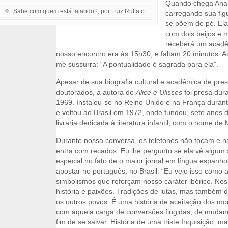
Quando chega Ana
Sabe com quem está falando?, por Luiz Ruffato
carregando sua fig
se põem de pé. El
com dois beijos e 
receberá um acadê
nosso encontro era às 15h30, e faltam 20 minutos. A
me sussurra: “A pontualidade é sagrada para ela”.
Apesar de sua biografia cultural e acadêmica de pres
doutorados, a autora de
Alice e Ulisses
foi presa dur
1969. Instalou-se no Reino Unido e na França durante
e voltou ao Brasil em 1972, onde fundou, sete anos d
livraria dedicada à literatura infantil, com o nome de
Durante nossa conversa, os telefones não tocam e 
entra com recados. Eu lhe pergunto se ela vê algum
especial no fato de o maior jornal em língua espanhol
apostar no português, no Brasil: “Eu vejo isso como 
simbolismos que reforçam nosso caráter ibérico. Nos
história e paixões. Tradições de lutas, mas também 
os outros povos. É uma história de aceitação dos mo
com aquela carga de conversões fingidas, de mudan
fim de se salvar. História de uma triste Inquisição,