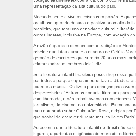
vocação altamente lexicográfica, como ocorre na E
uma representação da alta cultura do país.
Machado sente e vive as coisas com paixão. E quas
orgulhosa, quando destaca a positiva anomalia da liter
brasileira, que tem uma densidade cultural e literári
outros lugares, inclusive na Europa, com exceção do
A razão é que isso começa com a tradição de Montei
rebelde que lutou durante a ditadura de Getúlio Varg
geração de escritores que surgiria 20 anos mais tard
criamos sobre os ombros dele”, diz.
Se a literatura infantil brasileira possui hoje essa qu
por todos é porque o que amedrontava a ditadura er
teatro e a música. Os livros para crianças passavam
despercebidos. “Entramos naquela literatura para pod
com liberdade, e não trabalhávamos com crianças. 
jornalismo, do cinema, da universidade. Eu mesma a
meu doutorado sobre Guimarães Rosa, dirigida por 
que acabei de escrever durante meu exílio em Paris”,
Acrescenta que a literatura infantil no Brasil não se 
lugares, a partir das exigências do mercado editorial