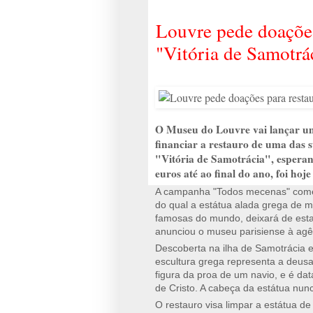
Louvre pede doações
"Vitória de Samotrá
O Museu do Louvre vai lançar um
financiar a restauro de uma das s
"Vitória de Samotrácia", espera
euros até ao final do ano, foi hoj
A campanha "Todos mecenas" começa 
do qual a estátua alada grega de 
famosas do mundo, deixará de esta
anunciou o museu parisiense à agê
Descoberta na ilha de Samotrácia 
escultura grega representa a deusa
figura da proa de um navio, e é data
de Cristo. A cabeça da estátua nunc
O restauro visa limpar a estátua d