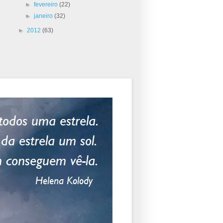
►
fevereiro
(22)
►
janeiro
(32)
►
2012
(63)