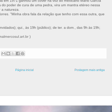
da em 1971 ganhou um cover na voz do mexicano Mario García
ala do poder de cura de uma pedra, vira um mantra etéreo nessa
 a natureza.
Torres. "Minha obra fala da relação que tenho com essa outra, que
nvidados); qui., às 19h (público); de ter. a dom., das 9h às 19h;
nalmercosul.art.br
)
Página inicial
Postagem mais antiga