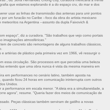
iras", diz Sofía Hernández Chong Cuy, curadora mexicana à frente
grafia que estamos explorando é a do espaço cru, do mar e dos
rer usar as linhas de transmissão das antenas para unir pontos
 por um furacão no Caribe --foco da obra do artista mexicano
 meteoritos na Argentina --assunto da dupla Faivovich &
m espaço", diz a curadora. "São trabalhos que vejo como portais
mo imaginações atmosféricas."
 tem de concreto são remontagens de alguns trabalhos clássicos,
o.
 artérias de plástico pela primeira vez em 1966, vê ressurgir o
om essa circulação. São processos em que percebia uma beleza
Mas entendo que uma obra nunca é vista da mesma maneira em
neira em performances no cenário latino, também aposta na
, quando ficou 24 horas em comunicação ininterrupta com outros
ados Unidos.
r a performance em escala menor. "A ideia era a simultaneidade, a
corre agora", resume. "Queria fazer dos meios de comunicação de
ssado. Peças clássicas também serviram de gatilho a novas