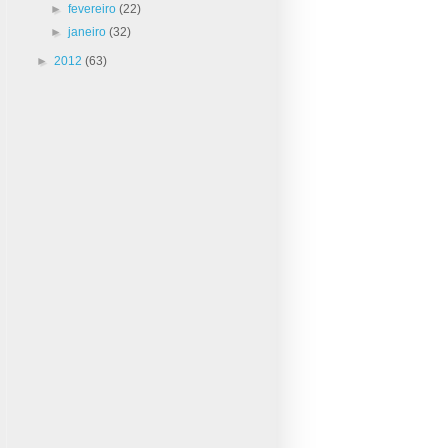
►
fevereiro
(22)
►
janeiro
(32)
►
2012
(63)