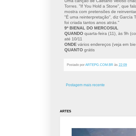
Uma canção de Caetano Veloso cria
Torres. "If You Hold a Stone", que f
mostra com pretensões de reinventar
"É uma reinterpretação", diz García 
foi criada tantos anos atrás."
9ª BIENAL DO MERCOSUL
QUANDO
quarta-feira (11), às 9h (co
até 10/11
ONDE
vários endereços (veja em
bie
QUANTO
grátis
Postado por
ARTEPG.COM.BR
às
22:09
Postagem mais recente
ARTES