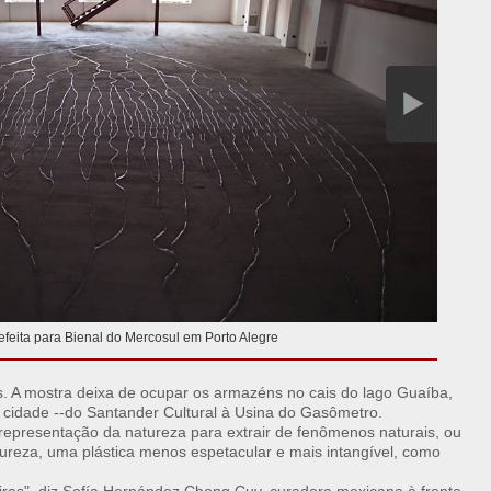
 refeita para Bienal do Mercosul em Porto Alegre
. A mostra deixa de ocupar os armazéns no cais do lago Guaíba,
 cidade --do Santander Cultural à Usina do Gasômetro.
epresentação da natureza para extrair de fenômenos naturais, ou
tureza, uma plástica menos espetacular e mais intangível, como