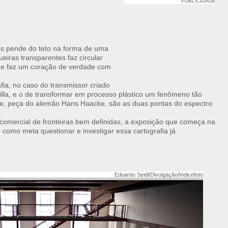
r
PUBLICIDADE
s pende do teto na forma de uma
iras transparentes faz circular
ue faz um coração de verdade com
ia, no caso do transmissor criado
adilla, e o de transformar em processo plástico um fenômeno tão
ue, peça do alemão Hans Haacke, são as duas pontas do espectro
.
omercial de fronteiras bem definidas, a exposição que começa na
m como meta questionar e investigar essa cartografia já
Eduardo Seidl/Divulgação/Índicefoto