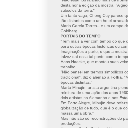
"Não estamos falando mais de fronte
desta nona edição da mostra. "A geo
subsolos da terra."
Um tanto vaga, Chong Cuy parece que
tão distantes como um hotel arrasado
Mario García Torres-- e um campo de
Goldberg.
PORTAIS DO TEMPO
"Tem mais a ver com tempo do que co
para outras épocas históricas ou co
Imaginações à parte, o que a mostra
talvez daí essa tal ponte com o temp
Hans Haacke, que montou suas veias e
trabalho.
"Não pensei em termos simbólicos c
tradicional", diz o alemão à
Folha
. "
épocas distintas."
Marta Minujín, artista argentina pio
releitura de uma ação dos anos 1960
dois artistas na Alemanha e nos Est
Em Porto Alegre, Minujín deve refaze
globalização de tudo, que é o que o
massa uma obra."
Mas não são só reconstruções do pa
produções.