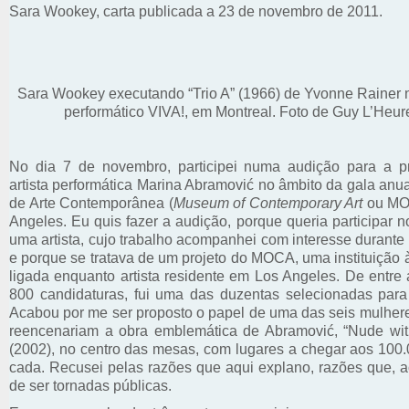
Sara Wookey, carta publicada a 23 de novembro de 2011.
Sara Wookey executando “Trio A” (1966) de Yvonne Rainer n
performático VIVA!, em Montreal. Foto de Guy L’Heur
No dia 7 de novembro, participei numa audição para a 
artista performática Marina Abramović no âmbito da gala an
de Arte Contemporânea (
Museum of Contemporary Art
ou MO
Angeles. Eu quis fazer a audição, porque queria participar n
uma artista, cujo trabalho acompanhei com interesse durante
e porque se tratava de um projeto do MOCA, uma instituição 
ligada enquanto artista residente em Los Angeles. De entre
800 candidaturas, fui uma das duzentas selecionadas para
Acabou por me ser proposto o papel de uma das seis mulher
reencenariam a obra emblemática de Abramović, “Nude wit
(2002), no centro das mesas, com lugares a chegar aos 100.
cada. Recusei pelas razões que aqui explano, razões que, a
de ser tornadas públicas.