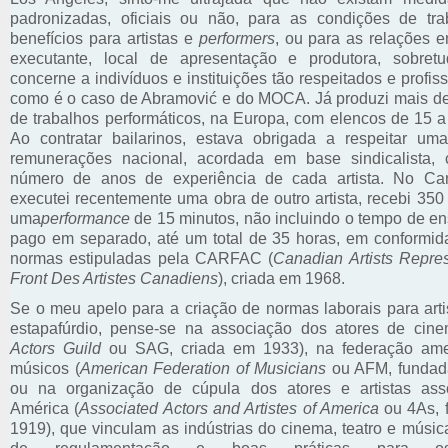
padronizadas, oficiais ou não, para as condições de tr
benefícios para artistas e
performers
, ou para as relações en
executante, local de apresentação e produtora, sobret
concerne a indivíduos e instituições tão respeitados e profis
como é o caso de Abramović e do MOCA. Já produzi mais d
de trabalhos performáticos, na Europa, com elencos de 15 a 
Ao contratar bailarinos, estava obrigada a respeitar um
remunerações nacional, acordada em base sindicalista,
número de anos de experiência de cada artista. No Ca
executei recentemente uma obra de outro artista, recebi 350
uma
performance
de 15 minutos, não incluindo o tempo de en
pago em separado, até um total de 35 horas, em conformi
normas estipuladas pela CARFAC (
Canadian Artists Repres
Front Des Artistes Canadiens
), criada em 1968.
Se o meu apelo para a criação de normas laborais para arti
estapafúrdio, pense-se na associação dos atores de cine
Actors Guild
ou SAG, criada em 1933), na federação ame
músicos (
American Federation of Musicians
ou AFM, fundad
ou na organização de cúpula dos atores e artistas ass
América (
Associated Actors and Artistes of America
ou 4As, 
1919), que vinculam as indústrias do cinema, teatro e músi