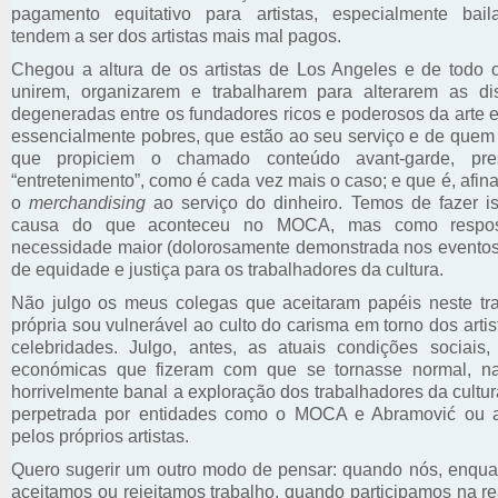
pagamento equitativo para artistas, especialmente bail
tendem a ser dos artistas mais mal pagos.
Chegou a altura de os artistas de Los Angeles e de todo
unirem, organizarem e trabalharem para alterarem as di
degeneradas entre os fundadores ricos e poderosos da arte e 
essencialmente pobres, que estão ao seu serviço e de quem
que propiciem o chamado conteúdo avant-garde, pre
“entretenimento”, como é cada vez mais o caso; e que é, afina
o
merchandising
ao serviço do dinheiro. Temos de fazer is
causa do que aconteceu no MOCA, mas como respo
necessidade maior (dolorosamente demonstrada nos event
de equidade e justiça para os trabalhadores da cultura.
Não julgo os meus colegas que aceitaram papéis neste tr
própria sou vulnerável ao culto do carisma em torno dos arti
celebridades. Julgo, antes, as atuais condições sociais, 
económicas que fizeram com que se tornasse normal, na
horrivelmente banal a exploração dos trabalhadores da cultur
perpetrada por entidades como o MOCA e Abramović ou a
pelos próprios artistas.
Quero sugerir um outro modo de pensar: quando nós, enquant
aceitamos ou rejeitamos trabalho, quando participamos na r