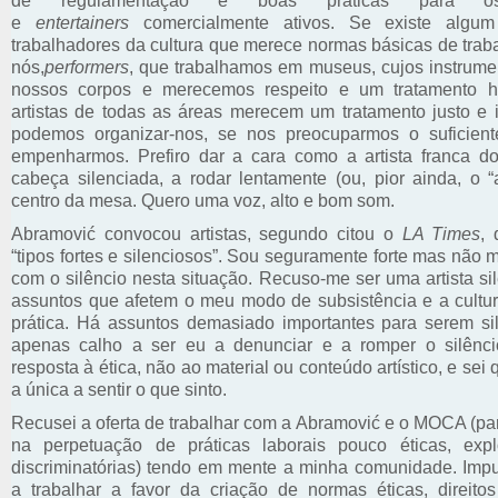
de regulamentação e boas práticas para os 
e
entertainers
comercialmente ativos. Se existe algu
trabalhadores da cultura que merece normas básicas de trab
nós,
performers
, que trabalhamos em museus, cujos instrume
nossos corpos e merecemos respeito e um tratamento 
artistas de todas as áreas merecem um tratamento justo e i
podemos organizar-nos, se nos preocuparmos o suficien
empenharmos. Prefiro dar a cara como a artista franca d
cabeça silenciada, a rodar lentamente (ou, pior ainda, o “
centro da mesa. Quero uma voz, alto e bom som.
Abramović convocou artistas, segundo citou o
LA Times
,
“tipos fortes e silenciosos”. Sou seguramente forte mas não
com o silêncio nesta situação. Recuso-me ser uma artista s
assuntos que afetem o meu modo de subsistência e a cultu
prática. Há assuntos demasiado importantes para serem si
apenas calho a ser eu a denunciar e a romper o silênc
resposta à ética, não ao material ou conteúdo artístico, e sei
a única a sentir o que sinto.
Recusei a oferta de trabalhar com a Abramović e o MOCA (par
na perpetuação de práticas laborais pouco éticas, exp
discriminatórias) tendo em mente a minha comunidade. Imp
a trabalhar a favor da criação de normas éticas, direitos