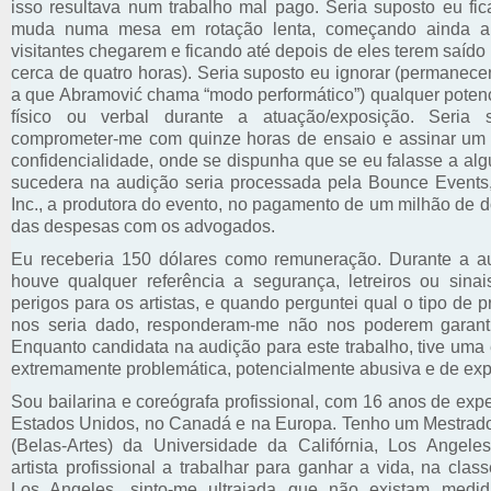
isso resultava num trabalho mal pago. Seria suposto eu fic
muda numa mesa em rotação lenta, começando ainda a
visitantes chegarem e ficando até depois de eles terem saído 
cerca de quatro horas). Seria suposto eu ignorar (permanec
a que Abramović chama “modo performático”) qualquer potenc
físico ou verbal durante a atuação/exposição. Seria 
comprometer-me com quinze horas de ensaio e assinar um 
confidencialidade, onde se dispunha que se eu falasse a al
sucedera na audição seria processada pela Bounce Events,
Inc., a produtora do evento, no pagamento de um milhão de 
das despesas com os advogados.
Eu receberia 150 dólares como remuneração. Durante a a
houve qualquer referência a segurança, letreiros ou sinai
perigos para os artistas, e quando perguntei qual o tipo de 
nos seria dado, responderam-me não nos poderem garanti
Enquanto candidata na audição para este trabalho, tive uma
extremamente problemática, potencialmente abusiva e de exp
Sou bailarina e coreógrafa profissional, com 16 anos de exp
Estados Unidos, no Canadá e na Europa. Tenho um Mestra
(Belas-Artes) da Universidade da Califórnia, Los Angele
artista profissional a trabalhar para ganhar a vida, na cla
Los Angeles, sinto-me ultrajada que não existam medid