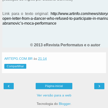
Link para o texto original:
http://www.artinfo.com/news/stor
open-letter-from-a-dancer-who-refused-to-participate-in-marin
abramovic’s-moca-performance
© 2013 eRevista Performatus e o autor
ARTEPG.COM.BR
às
21:14
Compartilhar
‹
›
Página inicial
Ver versão para a web
Tecnologia do
Blogger
.