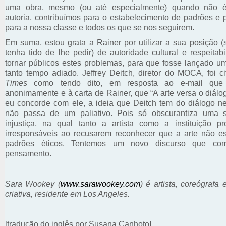
uma obra, mesmo (ou até especialmente) quando não 
autoria, contribuímos para o estabelecimento de padrões e 
para a nossa classe e todos os que se nos seguirem.
Em suma, estou grata a Rainer por utilizar a sua posição 
tenha tido de lhe pedir) de autoridade cultural e respeitab
tornar públicos estes problemas, para que fosse lançado u
tanto tempo adiado. Jeffrey Deitch, diretor do MOCA, foi 
Times
como tendo dito, em resposta ao e-mail que 
anonimamente e à carta de Rainer, que “A arte versa o diál
eu concorde com ele, a ideia que Deitch tem do diálogo ne
não passa de um paliativo. Pois só obscurantiza uma s
injustiça, na qual tanto a artista como a instituição p
irresponsáveis ao recusarem reconhecer que a arte não e
padrões éticos. Tentemos um novo discurso que co
pensamento.
Sara Wookey (
www.sarawookey.com
) é artista, coreógrafa 
criativa, residente em Los Angeles.
[tradução do inglês por Susana Canhoto]