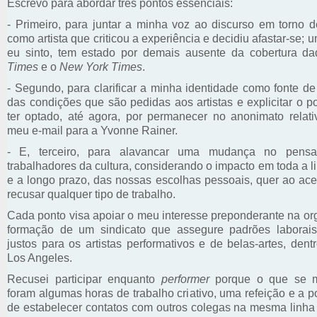
Escrevo para abordar três pontos essenciais:
- Primeiro, para juntar a minha voz ao discurso em torno d
como artista que criticou a experiência e decidiu afastar-se; 
eu sinto, tem estado por demais ausente da cobertura d
Times
e o
New York Times
.
- Segundo, para clarificar a minha identidade como fonte d
das condições que são pedidas aos artistas e explicitar o 
ter optado, até agora, por permanecer no anonimato relat
meu e-mail para a Yvonne Rainer.
- E, terceiro, para alavancar uma mudança no pens
trabalhadores da cultura, considerando o impacto em toda a li
e a longo prazo, das nossas escolhas pessoais, quer ao ace
recusar qualquer tipo de trabalho.
Cada ponto visa apoiar o meu interesse preponderante na or
formação de um sindicato que assegure padrões laborais
justos para os artistas performativos e de belas-artes, dent
Los Angeles.
Recusei participar enquanto
performer
porque o que se m
foram algumas horas de trabalho criativo, uma refeição e a p
de estabelecer contatos com outros colegas na mesma linha 