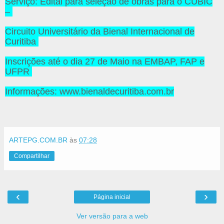
Serviço: Edital para seleção de obras para o CUBIC
–
Circuito Universitário da Bienal Internacional de
Curitiba
Inscrições até o dia 27 de Maio na EMBAP, FAP e
UFPR
Informações: www.bienaldecuritiba.com.br
ARTEPG.COM.BR
às
07:28
Compartilhar
‹
›
Página inicial
Ver versão para a web