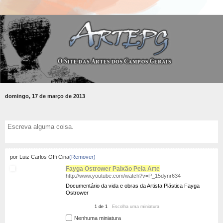
domingo, 17 de março de 2013
por Luiz Carlos Offi Cina
(Remover)
Fayga Ostrower Paixão Pela Arte
http://www.youtube.com/watch?v=P_15dynr634
Documentário da vida e obras da Artista Plástica Fayga
Ostrower
1
de
1
Escolha uma miniatura
Nenhuma miniatura