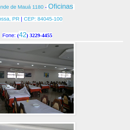
Oficinas
onde de Mauá 1180
-
ossa
,
PR
|
CEP:
84045-100
42
Fone:
(
) 3229-4455