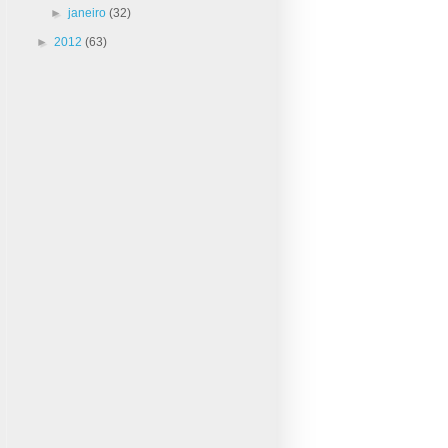
►
janeiro
(32)
►
2012
(63)