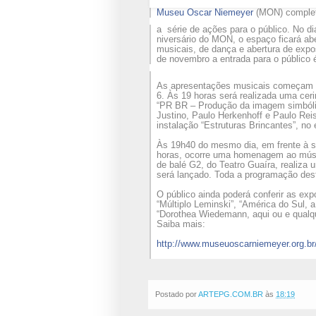
Museu Oscar Niemeyer
(MON) completa
a
série de ações para o público. No dia
niversário do MON, o espaço ficará ab
musicais, de dança e abertura de ex
de novembro a entrada para o público é
As apresentações musicais começam à
6. Às 19 horas será realizada uma ceri
“PR BR – Produção da imagem simbólica
Justino, Paulo Herkenhoff e Paulo Rei
instalação “Estruturas Brincantes”, no
Às 19h40 do mesmo dia, em frente à sa
horas, ocorre uma homenagem ao músico
de balé G2, do Teatro Guaíra, realiza
será lançado. Toda a programação deste
O público ainda poderá conferir as ex
“Múltiplo Leminski”, “América do Sul,
“Dorothea Wiedemann, aqui ou e qualqu
Saiba mais:
http://
www.museuoscarniemeyer.org.br
Postado por
ARTEPG.COM.BR
às
18:19