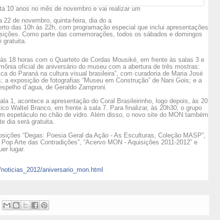
 10 anos no mês de novembro e vai realizar um
 22 de novembro, quinta-feira, dia do a
erto das 10h às 22h, com programação especial que inclui apresentações
posições. Como parte das comemorações, todos os sábados e domingos
 gratuita.
s 18 horas com o Quarteto de Cordas Mousiké, em frente às salas 3 e
mônia oficial de aniversário do museu com a abertura de três mostras:
 do Paraná na cultura visual brasileira”, com curadoria de Maria José
s; a exposição de fotografias “Museu em Construção” de Nani Gois; e a
 espelho d´agua, de Geraldo Zamproni.
la 1, acontece a apresentação do Coral Brasileirinho, logo depois, às 20
 Waltel Branco, em frente à sala 7. Para finalizar, às 20h30, o grupo
 um espetáculo no chão de vidro. Além disso, o novo site do MON também
 dia será gratuita.
posições “Degas: Poesia Geral da Ação - As Esculturas, Coleção MASP”,
 a Pop Arte das Contradições”, “Acervo MON - Aquisições 2011-2012” e
er lugar.
/
noticias_2012/
aniversario_mon.html